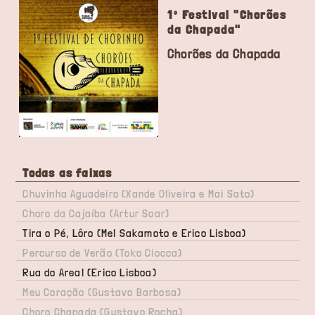
1º Festival "Chorões
da Chapada"
Chorões da Chapada
Todas as faixas
Chuvinha Aguadeiro (Xande Oliveira e Mai Sato)
Choro da Cajaíba (Artur Soar)
Tira o Pé, Lôro (Mel Sakamoto e Erico Lisboa)
Percurso de Verão (Toko Ciocca)
Rua do Areal (Erico Lisboa)
Meu Coração (Gustavo Barbosa)
Choro Chapada (Gustavo Rocha)